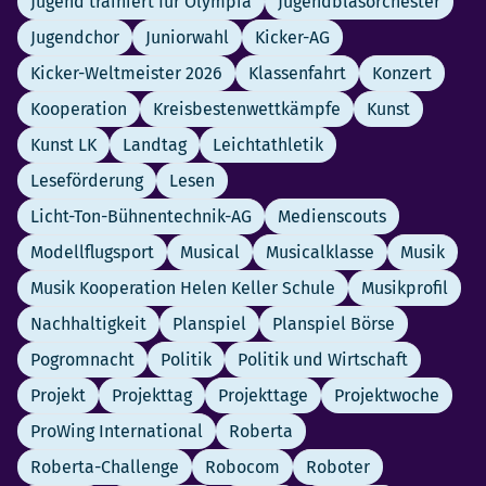
Jugend trainiert für Olympia
Jugendblasorchester
Jugendchor
Juniorwahl
Kicker-AG
Kicker-Weltmeister 2026
Klassenfahrt
Konzert
Kooperation
Kreisbestenwettkämpfe
Kunst
Kunst LK
Landtag
Leichtathletik
Leseförderung
Lesen
Licht-Ton-Bühnentechnik-AG
Medienscouts
Modellflugsport
Musical
Musicalklasse
Musik
Musik Kooperation Helen Keller Schule
Musikprofil
Nachhaltigkeit
Planspiel
Planspiel Börse
Pogromnacht
Politik
Politik und Wirtschaft
Projekt
Projekttag
Projekttage
Projektwoche
ProWing International
Roberta
Roberta-Challenge
Robocom
Roboter