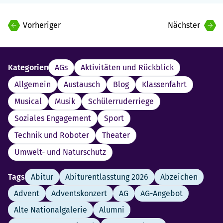
Beitragsnavigation
Vorheriger
Nächster
Kategorien
AGs
Aktivitäten und Rückblick
Allgemein
Austausch
Blog
Klassenfahrt
Musical
Musik
Schülerruderriege
Soziales Engagement
Sport
Technik und Roboter
Theater
Umwelt- und Naturschutz
Tags
Abitur
Abiturentlasstung 2026
Abzeichen
Advent
Adventskonzert
AG
AG-Angebot
Alte Nationalgalerie
Alumni