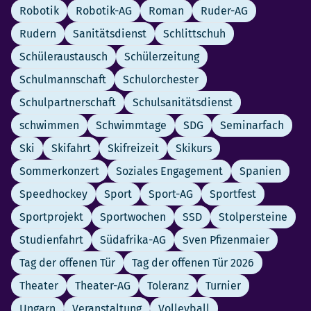
Robotik
Robotik-AG
Roman
Ruder-AG
Rudern
Sanitätsdienst
Schlittschuh
Schüleraustausch
Schülerzeitung
Schulmannschaft
Schulorchester
Schulpartnerschaft
Schulsanitätsdienst
schwimmen
Schwimmtage
SDG
Seminarfach
Ski
Skifahrt
Skifreizeit
Skikurs
Sommerkonzert
Soziales Engagement
Spanien
Speedhockey
Sport
Sport-AG
Sportfest
Sportprojekt
Sportwochen
SSD
Stolpersteine
Studienfahrt
Südafrika-AG
Sven Pfizenmaier
Tag der offenen Tür
Tag der offenen Tür 2026
Theater
Theater-AG
Toleranz
Turnier
Ungarn
Veranstaltung
Volleyball