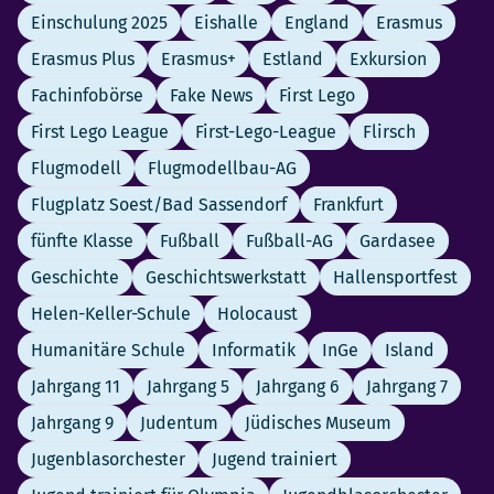
Einschulung 2025
Eishalle
England
Erasmus
Erasmus Plus
Erasmus+
Estland
Exkursion
Fachinfobörse
Fake News
First Lego
First Lego League
First-Lego-League
Flirsch
Flugmodell
Flugmodellbau-AG
Flugplatz Soest/Bad Sassendorf
Frankfurt
fünfte Klasse
Fußball
Fußball-AG
Gardasee
Geschichte
Geschichtswerkstatt
Hallensportfest
Helen-Keller-Schule
Holocaust
Humanitäre Schule
Informatik
InGe
Island
Jahrgang 11
Jahrgang 5
Jahrgang 6
Jahrgang 7
Jahrgang 9
Judentum
Jüdisches Museum
Jugenblasorchester
Jugend trainiert