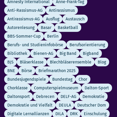
Amnesty International
Anne-Frank-Tag
Anti-Rassismus-AG
Antirassismus
Antirassismus-AG
Ausflug
Austausch
Autorenlesung
Basar
Basketball
BBS-Sommer-Cup
Berlin
Berufs- und Studieninfobörse
Berufsorientierung
Bibliothek
Bienen-AG
Big Band
Bigband
BJS
Bläserklasse
Blechbläserensemble
Blog
BNE
Börse
Briefmarathon 2025
Bundesjugendspiele
Bundestag
Chor
Chorklasse
Computerspielmuseum
Dalton-Sport
Daltonsport
Debrecen
DELF-AG
Demokratie
Demokratie und Vielfalt
DEULA
Deutscher Dom
Digitale Lernallianzen
DILA
DRK
Einschulung