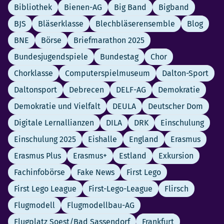
Bibliothek
Bienen-AG
Big Band
Bigband
BJS
Bläserklasse
Blechbläserensemble
Blog
BNE
Börse
Briefmarathon 2025
Bundesjugendspiele
Bundestag
Chor
Chorklasse
Computerspielmuseum
Dalton-Sport
Daltonsport
Debrecen
DELF-AG
Demokratie
Demokratie und Vielfalt
DEULA
Deutscher Dom
Digitale Lernallianzen
DILA
DRK
Einschulung
Einschulung 2025
Eishalle
England
Erasmus
Erasmus Plus
Erasmus+
Estland
Exkursion
Fachinfobörse
Fake News
First Lego
First Lego League
First-Lego-League
Flirsch
Flugmodell
Flugmodellbau-AG
Flugplatz Soest/Bad Sassendorf
Frankfurt