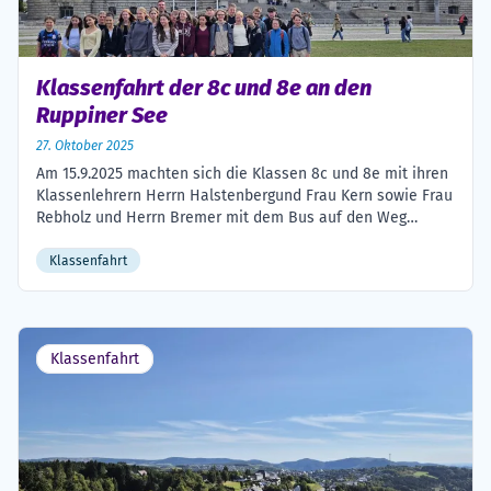
Klassenfahrt der 8c und 8e an den
Ruppiner See
27. Oktober 2025
Am 15.9.2025 machten sich die Klassen 8c und 8e mit ihren
Klassenlehrern Herrn Halstenbergund Frau Kern sowie Frau
Rebholz und Herrn Bremer mit dem Bus auf den Weg
insbrandenburgische Gnewikow bei Neuruppin in der
Uckermark.Die Jugendherberge befand sich auf dem
Klassenfahrt
ehemaligen Gut Gnewikow und bestand aus
mehrerenWohngebäuden, einer großen Parkanlage, einer
Sportanlage und hatte direkten […]
Klassenfahrt