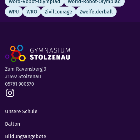
Word-Robot-Olympiad
World-Robot-Olympiad
WPU
WRO
Zivilcourage
Zweifelderball
Zum Ravensberg 3
31592 Stolzenau
05761 900570
Unsere Schule
Dalton
Bildungsangebote