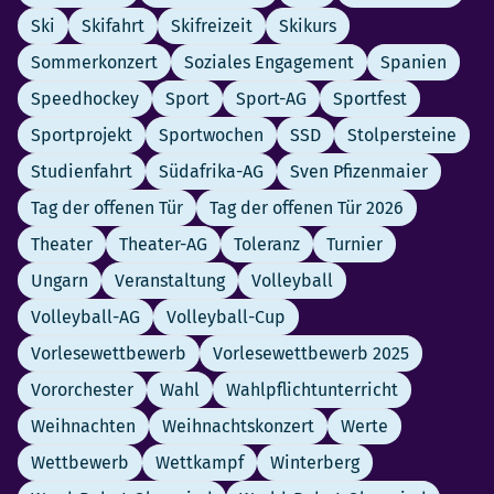
Ski
Skifahrt
Skifreizeit
Skikurs
Sommerkonzert
Soziales Engagement
Spanien
Speedhockey
Sport
Sport-AG
Sportfest
Sportprojekt
Sportwochen
SSD
Stolpersteine
Studienfahrt
Südafrika-AG
Sven Pfizenmaier
Tag der offenen Tür
Tag der offenen Tür 2026
Theater
Theater-AG
Toleranz
Turnier
Ungarn
Veranstaltung
Volleyball
Volleyball-AG
Volleyball-Cup
Vorlesewettbewerb
Vorlesewettbewerb 2025
Vororchester
Wahl
Wahlpflichtunterricht
Weihnachten
Weihnachtskonzert
Werte
Wettbewerb
Wettkampf
Winterberg