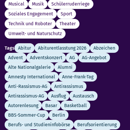
Musical
Musik
Schülerruderriege
Soziales Engagement
Sport
Technik und Roboter
Theater
Umwelt- und Naturschutz
Tags
Abitur
Abiturentlasstung 2026
Abzeichen
Advent
Adventskonzert
AG
AG-Angebot
Alte Nationalgalerie
Alumni
Amnesty International
Anne-Frank-Tag
Anti-Rassismus-AG
Antirassismus
Antirassismus-AG
Ausflug
Austausch
Autorenlesung
Basar
Basketball
BBS-Sommer-Cup
Berlin
Berufs- und Studieninfobörse
Berufsorientierung