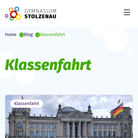
Skip to Content
Open
Home
Blog
Klassenfahrt
Schlagwort:
Klassenfahrt
Klassenfahrt