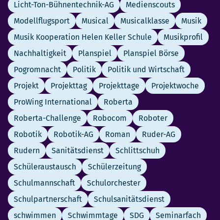
Licht-Ton-Bühnentechnik-AG
Medienscouts
Modellflugsport
Musical
Musicalklasse
Musik
Musik Kooperation Helen Keller Schule
Musikprofil
Nachhaltigkeit
Planspiel
Planspiel Börse
Pogromnacht
Politik
Politik und Wirtschaft
Projekt
Projekttag
Projekttage
Projektwoche
ProWing International
Roberta
Roberta-Challenge
Robocom
Roboter
Robotik
Robotik-AG
Roman
Ruder-AG
Rudern
Sanitätsdienst
Schlittschuh
Schüleraustausch
Schülerzeitung
Schulmannschaft
Schulorchester
Schulpartnerschaft
Schulsanitätsdienst
schwimmen
Schwimmtage
SDG
Seminarfach