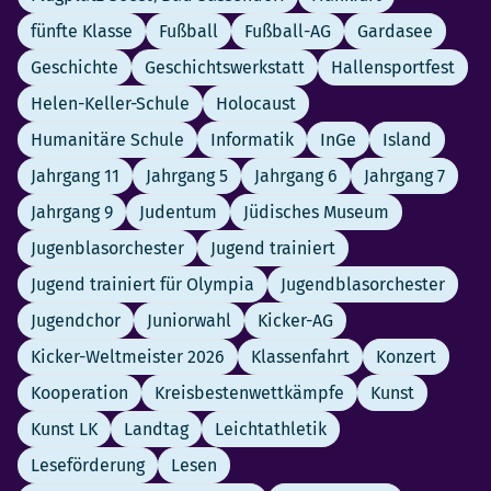
fünfte Klasse
Fußball
Fußball-AG
Gardasee
Geschichte
Geschichtswerkstatt
Hallensportfest
Helen-Keller-Schule
Holocaust
Humanitäre Schule
Informatik
InGe
Island
Jahrgang 11
Jahrgang 5
Jahrgang 6
Jahrgang 7
Jahrgang 9
Judentum
Jüdisches Museum
Jugenblasorchester
Jugend trainiert
Jugend trainiert für Olympia
Jugendblasorchester
Jugendchor
Juniorwahl
Kicker-AG
Kicker-Weltmeister 2026
Klassenfahrt
Konzert
Kooperation
Kreisbestenwettkämpfe
Kunst
Kunst LK
Landtag
Leichtathletik
Leseförderung
Lesen