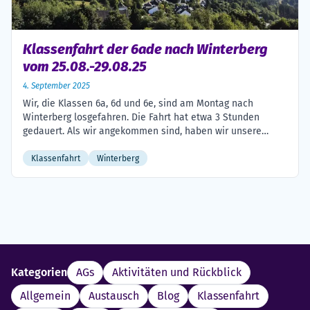
Klassenfahrt der 6ade nach Winterberg
vom 25.08.-29.08.25
4. September 2025
Wir, die Klassen 6a, 6d und 6e, sind am Montag nach
Winterberg losgefahren. Die Fahrt hat etwa 3 Stunden
gedauert. Als wir angekommen sind, haben wir unsere
Zimmer bezogen. Anschließend hatten wir eine Ranger-
Führung zum Berg „Kahler Asten“. Am nächsten Morgen
Klassenfahrt
Winterberg
haben wir uns eine Lunchbox gepackt, weil wir den ganzen
Tag unterwegs waren. Wir […]
Kategorien
AGs
Aktivitäten und Rückblick
Allgemein
Austausch
Blog
Klassenfahrt