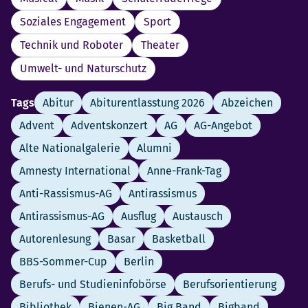
Soziales Engagement
Sport
Technik und Roboter
Theater
Umwelt- und Naturschutz
Tags
Abitur
Abiturentlasstung 2026
Abzeichen
Advent
Adventskonzert
AG
AG-Angebot
Alte Nationalgalerie
Alumni
Amnesty International
Anne-Frank-Tag
Anti-Rassismus-AG
Antirassismus
Antirassismus-AG
Ausflug
Austausch
Autorenlesung
Basar
Basketball
BBS-Sommer-Cup
Berlin
Berufs- und Studieninfobörse
Berufsorientierung
Bibliothek
Bienen-AG
Big Band
Bigband