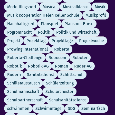
Modellflugsport
Musical
Musicalklasse
Musik
Musik Kooperation Helen Keller Schule
Musikprofil
Nachhaltigkeit
Planspiel
Planspiel Börse
Pogromnacht
Politik
Politik und Wirtschaft
Projekt
Projekttag
Projekttage
Projektwoche
ProWing International
Roberta
Roberta-Challenge
Robocom
Roboter
Robotik
Robotik-AG
Roman
Ruder-AG
Rudern
Sanitätsdienst
Schlittschuh
Schüleraustausch
Schülerzeitung
Schulmannschaft
Schulorchester
Schulpartnerschaft
Schulsanitätsdienst
schwimmen
Schwimmtage
SDG
Seminarfach