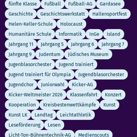
fünfte Klasse
Fußball
Fußball-AG
Gardasee
Geschichte
Geschichtswerkstatt
Hallensportfest
Helen-Keller-Schule
Holocaust
Humanitäre Schule
Informatik
InGe
Island
Jahrgang 11
Jahrgang 5
Jahrgang 6
Jahrgang 7
Jahrgang 9
Judentum
Jüdisches Museum
Jugenblasorchester
Jugend trainiert
Jugend trainiert für Olympia
Jugendblasorchester
Jugendchor
Juniorwahl
Kicker-AG
Kicker-Weltmeister 2026
Klassenfahrt
Konzert
Kooperation
Kreisbestenwettkämpfe
Kunst
Kunst LK
Landtag
Leichtathletik
Leseförderung
Lesen
Licht-Ton-Bühnentechnik-AG
Medienscouts