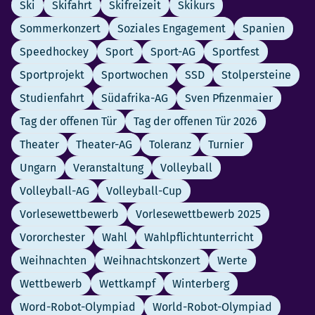
Ski
Skifahrt
Skifreizeit
Skikurs
Sommerkonzert
Soziales Engagement
Spanien
Speedhockey
Sport
Sport-AG
Sportfest
Sportprojekt
Sportwochen
SSD
Stolpersteine
Studienfahrt
Südafrika-AG
Sven Pfizenmaier
Tag der offenen Tür
Tag der offenen Tür 2026
Theater
Theater-AG
Toleranz
Turnier
Ungarn
Veranstaltung
Volleyball
Volleyball-AG
Volleyball-Cup
Vorlesewettbewerb
Vorlesewettbewerb 2025
Vororchester
Wahl
Wahlpflichtunterricht
Weihnachten
Weihnachtskonzert
Werte
Wettbewerb
Wettkampf
Winterberg
Word-Robot-Olympiad
World-Robot-Olympiad