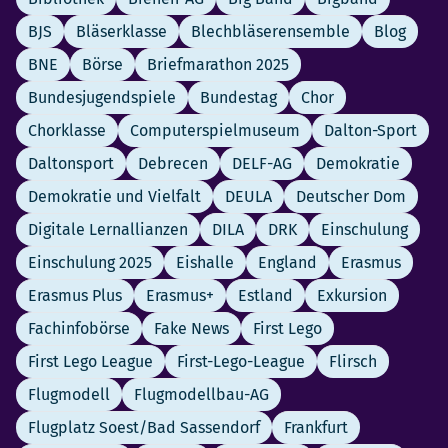
BJS
Bläserklasse
Blechbläserensemble
Blog
BNE
Börse
Briefmarathon 2025
Bundesjugendspiele
Bundestag
Chor
Chorklasse
Computerspielmuseum
Dalton-Sport
Daltonsport
Debrecen
DELF-AG
Demokratie
Demokratie und Vielfalt
DEULA
Deutscher Dom
Digitale Lernallianzen
DILA
DRK
Einschulung
Einschulung 2025
Eishalle
England
Erasmus
Erasmus Plus
Erasmus+
Estland
Exkursion
Fachinfobörse
Fake News
First Lego
First Lego League
First-Lego-League
Flirsch
Flugmodell
Flugmodellbau-AG
Flugplatz Soest/Bad Sassendorf
Frankfurt