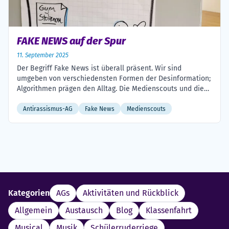
FAKE NEWS auf der Spur
11. September 2025
Der Begriff Fake News ist überall präsent. Wir sind
umgeben von verschiedensten Formen der Desinformation;
Algorithmen prägen den Alltag. Die Medienscouts und die
Antirassismus-AG sind an zwei Terminen der Frage
nachgegangen, welche Auswirkungen das hat und welche
Antirassismus-AG
Fake News
Medienscouts
Motive es für diese Beeinflussungsformen gibt. Im
Denkhaus in Loccum haben sich die Gruppen jeweils für
einen ganzen […]
Kategorien
AGs
Aktivitäten und Rückblick
Allgemein
Austausch
Blog
Klassenfahrt
Musical
Musik
Schülerruderriege