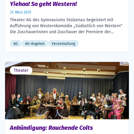
Yiehaa! So geht Western!
31. März 2025
Theater-AG des Gymnasiums Stolzenau begeistert mit
Aufführung von Westernkomödie „Südöstlich von Western“
Die Zuschauerinnen und Zuschauer der Premiere der
neuesten Produktion der Theater-AG des Gymnasiums
Stolzenau erlebten eine leichtfüßige Inszenierung der
AG
AG-Angebot
Veranstaltung
Westernkomödie „Südöstlich von Western“ von Philipp
Alkefug. In dem das Westerngenre augenzwinkernd
parodierende Stück, das nicht mit bissigen Seitenhieben
auf heutige Missstände geizte, präsentierte […]
Theater
Ankündigung: Rauchende Colts