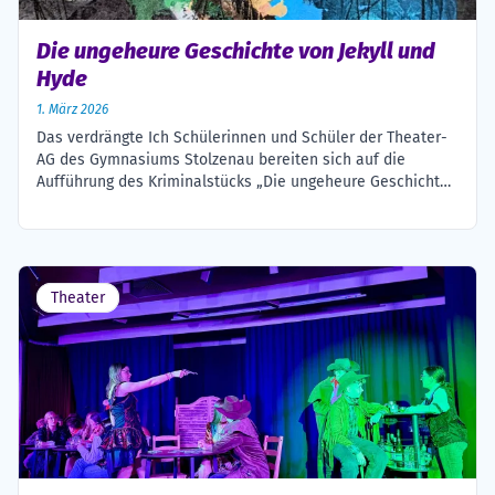
Die ungeheure Geschichte von Jekyll und
Hyde
1. März 2026
Das verdrängte Ich Schülerinnen und Schüler der Theater-
AG des Gymnasiums Stolzenau bereiten sich auf die
Aufführung des Kriminalstücks „Die ungeheure Geschichte
von Jekyll und Hyde“ von Clemens Allweyer nach der
Novelle von Robert Louis Stevenson vor Robert Louis
Stevenson schrieb im Jahr 1886 die berühmte Novelle „Der
seltsame Fall des Dr. Jekyll und Mr. Hyde“, […]
Theater