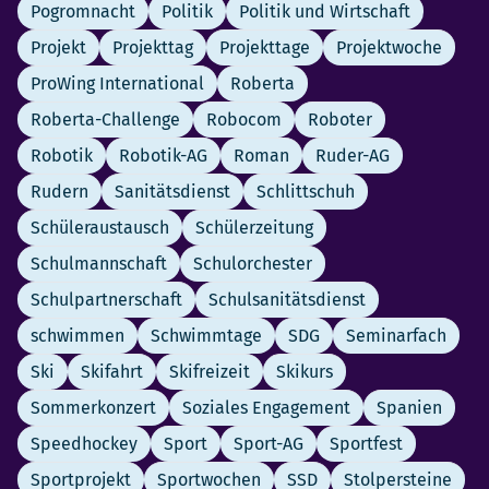
Pogromnacht
Politik
Politik und Wirtschaft
Projekt
Projekttag
Projekttage
Projektwoche
ProWing International
Roberta
Roberta-Challenge
Robocom
Roboter
Robotik
Robotik-AG
Roman
Ruder-AG
Rudern
Sanitätsdienst
Schlittschuh
Schüleraustausch
Schülerzeitung
Schulmannschaft
Schulorchester
Schulpartnerschaft
Schulsanitätsdienst
schwimmen
Schwimmtage
SDG
Seminarfach
Ski
Skifahrt
Skifreizeit
Skikurs
Sommerkonzert
Soziales Engagement
Spanien
Speedhockey
Sport
Sport-AG
Sportfest
Sportprojekt
Sportwochen
SSD
Stolpersteine