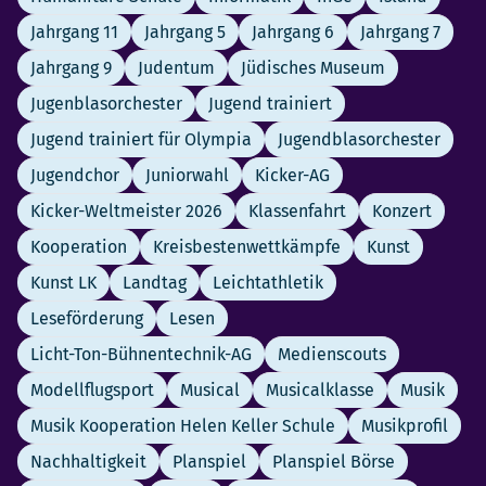
Jahrgang 11
Jahrgang 5
Jahrgang 6
Jahrgang 7
Jahrgang 9
Judentum
Jüdisches Museum
Jugenblasorchester
Jugend trainiert
Jugend trainiert für Olympia
Jugendblasorchester
Jugendchor
Juniorwahl
Kicker-AG
Kicker-Weltmeister 2026
Klassenfahrt
Konzert
Kooperation
Kreisbestenwettkämpfe
Kunst
Kunst LK
Landtag
Leichtathletik
Leseförderung
Lesen
Licht-Ton-Bühnentechnik-AG
Medienscouts
Modellflugsport
Musical
Musicalklasse
Musik
Musik Kooperation Helen Keller Schule
Musikprofil
Nachhaltigkeit
Planspiel
Planspiel Börse