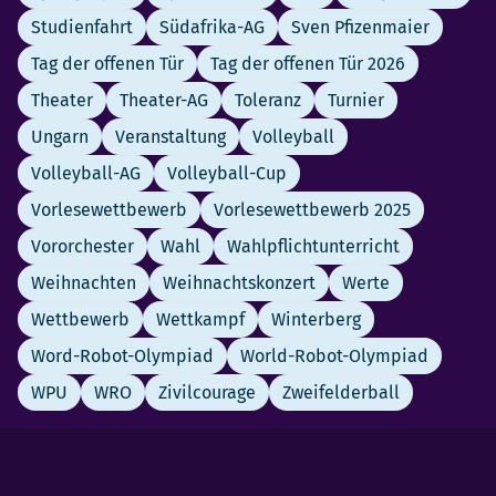
Studienfahrt
Südafrika-AG
Sven Pfizenmaier
Tag der offenen Tür
Tag der offenen Tür 2026
Theater
Theater-AG
Toleranz
Turnier
Ungarn
Veranstaltung
Volleyball
Volleyball-AG
Volleyball-Cup
Vorlesewettbewerb
Vorlesewettbewerb 2025
Vororchester
Wahl
Wahlpflichtunterricht
Weihnachten
Weihnachtskonzert
Werte
Wettbewerb
Wettkampf
Winterberg
Word-Robot-Olympiad
World-Robot-Olympiad
WPU
WRO
Zivilcourage
Zweifelderball