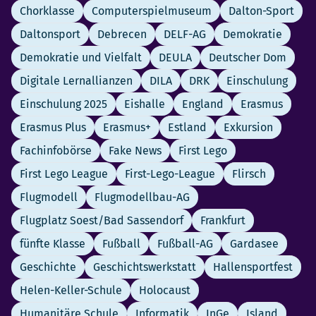
Chorklasse
Computerspielmuseum
Dalton-Sport
Daltonsport
Debrecen
DELF-AG
Demokratie
Demokratie und Vielfalt
DEULA
Deutscher Dom
Digitale Lernallianzen
DILA
DRK
Einschulung
Einschulung 2025
Eishalle
England
Erasmus
Erasmus Plus
Erasmus+
Estland
Exkursion
Fachinfobörse
Fake News
First Lego
First Lego League
First-Lego-League
Flirsch
Flugmodell
Flugmodellbau-AG
Flugplatz Soest/Bad Sassendorf
Frankfurt
fünfte Klasse
Fußball
Fußball-AG
Gardasee
Geschichte
Geschichtswerkstatt
Hallensportfest
Helen-Keller-Schule
Holocaust
Humanitäre Schule
Informatik
InGe
Island