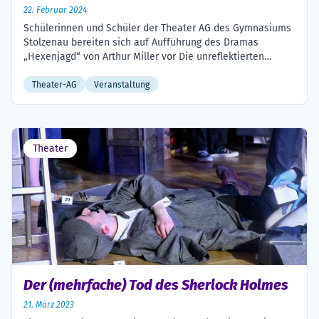
22. Februar 2024
Schülerinnen und Schüler der Theater AG des Gymnasiums
Stolzenau bereiten sich auf Aufführung des Dramas
„Hexenjagd“ von Arthur Miller vor Die unreflektierten
Radikalisierungstendenzen in der Welt, die in den letzten
Jahren zu beobachten sind, bedienen sich oft der Mittel
Theater-AG
Veranstaltung
manipulativer Denunziation, des Schürens von Ängsten und
des Drucks. Das alles ist nicht neu, wie schon […]
Theater
Der (mehrfache) Tod des Sherlock Holmes
21. März 2023