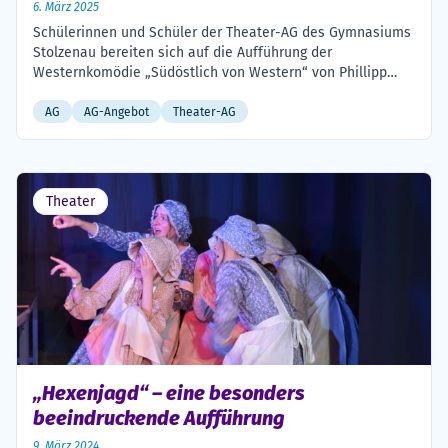
6. März 2025
Schülerinnen und Schüler der Theater-AG des Gymnasiums
Stolzenau bereiten sich auf die Aufführung der
Westernkomödie „Südöstlich von Western“ von Phillipp
Alkefug vor Eines der klassischsten Filmgenres ist
zweifelsfrei der Western, das 1903 mit dem frühen Film Der
AG
AG-Angebot
Theater-AG
große Eisenbahnraub seinen Anfang nahm. Besonders in
den 60er Jahren erlebte es seine Blütezeit, in den 70ern
begann […]
Theater
„Hexenjagd“ – eine besonders
beeindruckende Aufführung
9. März 2024