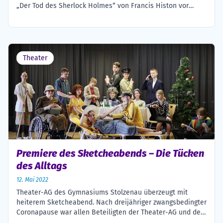
„Der Tod des Sherlock Holmes“ von Francis Histon vor
Anspannung liegt in der Luft. Höchste Konzentration ist von
allen Beteiligten gefordert, denn noch läuft nicht alles
rund. Die letzten Proben zum Theaterstück „Der Tod des
Sherlock Holmes“ beginnen. Doch schon nach […]
Theater
Premiere des Sketcheabends – Die Tücken
des Alltags
12. Mai 2022
Theater-AG des Gymnasiums Stolzenau überzeugt mit
heiterem Sketcheabend. Nach dreijähriger zwangsbedingter
Coronapause war allen Beteiligten der Theater-AG und der
sie unterstützenden Technik-AG des Gymnasiums