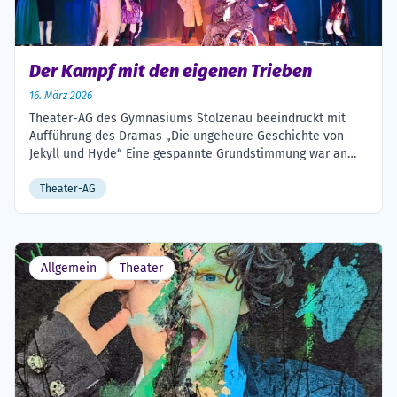
Der Kampf mit den eigenen Trieben
16. März 2026
Theater-AG des Gymnasiums Stolzenau beeindruckt mit
Aufführung des Dramas „Die ungeheure Geschichte von
Jekyll und Hyde“ Eine gespannte Grundstimmung war an
diesem Wochenende im Forum des Gymnasiums Stolzenau
zu spüren. Die Theater-AG des Gymnasiums brachte das
Theater-AG
düstere und spannende Drama „Die ungeheure Geschichte
von Jekyll und Hyde“ von Clemens Allweyer frei der
bekannten Novelle von […]
Allgemein
Theater