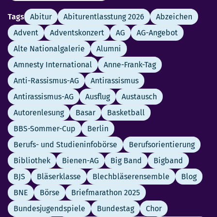
Tags
Abitur
Abiturentlasstung 2026
Abzeichen
Advent
Adventskonzert
AG
AG-Angebot
Alte Nationalgalerie
Alumni
Amnesty International
Anne-Frank-Tag
Anti-Rassismus-AG
Antirassismus
Antirassismus-AG
Ausflug
Austausch
Autorenlesung
Basar
Basketball
BBS-Sommer-Cup
Berlin
Berufs- und Studieninfobörse
Berufsorientierung
Bibliothek
Bienen-AG
Big Band
Bigband
BJS
Bläserklasse
Blechbläserensemble
Blog
BNE
Börse
Briefmarathon 2025
Bundesjugendspiele
Bundestag
Chor