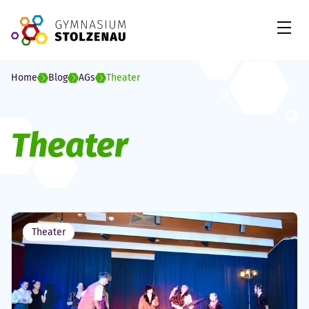
Skip to Content
Open
Home
Blog
AGs
Theater
Theater
Theater