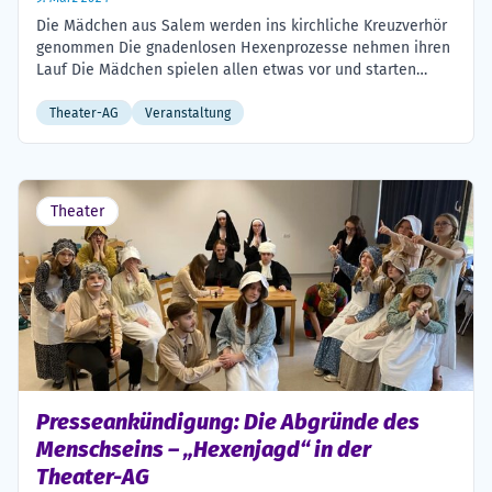
Die Mädchen aus Salem werden ins kirchliche Kreuzverhör
genommen Die gnadenlosen Hexenprozesse nehmen ihren
Lauf Die Mädchen spielen allen etwas vor und starten
einen verhängnisvollen Prozess Ganz Salem ist in Aufruhr
Die tödliche Kraft von Hetze und Verleumdung Theater-AG
Theater-AG
Veranstaltung
des Gymnasiums Stolzenau brilliert mit Aufführung von
Arthur Millers „Hexenjagd“ Die Zuschauerinnen und
Zuschauer der Premiere […]
Theater
Presseankündigung: Die Abgründe des
Menschseins – „Hexenjagd“ in der
Theater-AG