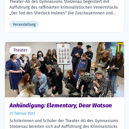
Theater-AG des Gymnasiums Stolzenau begeistert mit
Aufführung des raffinierten kriminalistischen Verwirrstücks
„Der Tod des Sherlock Holmes“ Die Zuschauerinnen und
Zuschauer der Premiere der neuesten Produktion der
Theater-AG des Gymnasiums Stolzenau durften einen
Veranstaltung
spannenden, überraschenden und sehr unterhaltsamen
Abend erleben: Mit der Inszenierung des Kriminalstücks Der
Tod des Sherlock Holmes von Francis Histon präsentierte
sich das […]
Theater
Ankündigung: Elementary, Dear Watson
21. Februar 2023
Schülerinnen und Schüler der Theater-AG des Gymnasiums
Stolzenau bereiten sich auf Aufführung des Kriminalstücks