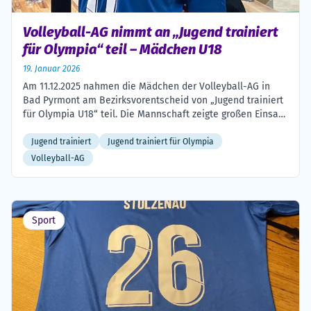
Volleyball-AG nimmt an „Jugend trainiert
für Olympia“ teil – Mädchen U18
19. Januar 2026
Am 11.12.2025 nahmen die Mädchen der Volleyball-AG in
Bad Pyrmont am Bezirksvorentscheid von „Jugend trainiert
für Olympia U18“ teil. Die Mannschaft zeigte großen Einsatz,
kämpfte um jeden Ball und versuchte, jeden Satz für sich
zu entscheiden. Die Spielerinnen unterstützten sich
Jugend trainiert
Jugend trainiert für Olympia
gegenseitig, wodurch eine sehr gute Stimmung entstand.
Volleyball-AG
Obwohl die Volleyball-AG erst seit etwa einem halben […]
Sport