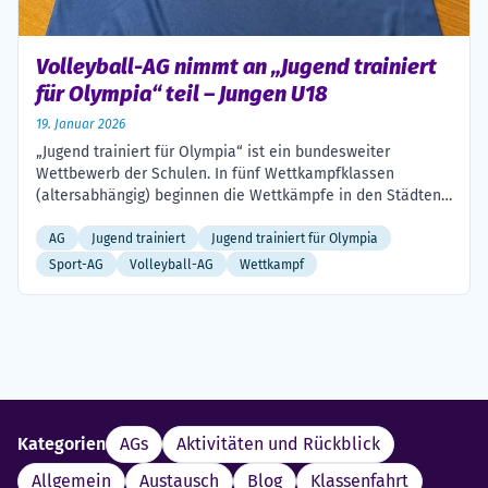
Volleyball-AG nimmt an „Jugend trainiert
für Olympia“ teil – Jungen U18
19. Januar 2026
„Jugend trainiert für Olympia“ ist ein bundesweiter
Wettbewerb der Schulen. In fünf Wettkampfklassen
(altersabhängig) beginnen die Wettkämpfe in den Städten
und Landkreisen. Über verschiedene Spielrunden werden
die jeweiligen Landessieger ermittelt, die sich für die
AG
Jugend trainiert
Jugend trainiert für Olympia
Teilnahme am Bundesfinale qualifizieren. Bundesweit
Sport-AG
Volleyball-AG
Wettkampf
werden 15 olympische Sportarten angeboten. Am 9.
Dezember vergangenen Jahres hat unsere Volleyball-AG mit
insgesamt zehn […]
Kategorien
AGs
Aktivitäten und Rückblick
Allgemein
Austausch
Blog
Klassenfahrt