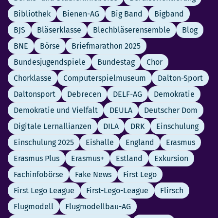
Bibliothek
Bienen-AG
Big Band
Bigband
BJS
Bläserklasse
Blechbläserensemble
Blog
BNE
Börse
Briefmarathon 2025
Bundesjugendspiele
Bundestag
Chor
Chorklasse
Computerspielmuseum
Dalton-Sport
Daltonsport
Debrecen
DELF-AG
Demokratie
Demokratie und Vielfalt
DEULA
Deutscher Dom
Digitale Lernallianzen
DILA
DRK
Einschulung
Einschulung 2025
Eishalle
England
Erasmus
Erasmus Plus
Erasmus+
Estland
Exkursion
Fachinfobörse
Fake News
First Lego
First Lego League
First-Lego-League
Flirsch
Flugmodell
Flugmodellbau-AG