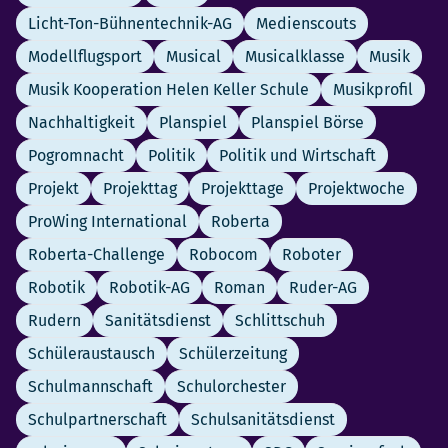
Licht-Ton-Bühnentechnik-AG
Medienscouts
Modellflugsport
Musical
Musicalklasse
Musik
Musik Kooperation Helen Keller Schule
Musikprofil
Nachhaltigkeit
Planspiel
Planspiel Börse
Pogromnacht
Politik
Politik und Wirtschaft
Projekt
Projekttag
Projekttage
Projektwoche
ProWing International
Roberta
Roberta-Challenge
Robocom
Roboter
Robotik
Robotik-AG
Roman
Ruder-AG
Rudern
Sanitätsdienst
Schlittschuh
Schüleraustausch
Schülerzeitung
Schulmannschaft
Schulorchester
Schulpartnerschaft
Schulsanitätsdienst