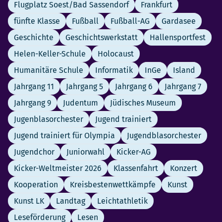
Flugplatz Soest/Bad Sassendorf
Frankfurt
fünfte Klasse
Fußball
Fußball-AG
Gardasee
Geschichte
Geschichtswerkstatt
Hallensportfest
Helen-Keller-Schule
Holocaust
Humanitäre Schule
Informatik
InGe
Island
Jahrgang 11
Jahrgang 5
Jahrgang 6
Jahrgang 7
Jahrgang 9
Judentum
Jüdisches Museum
Jugenblasorchester
Jugend trainiert
Jugend trainiert für Olympia
Jugendblasorchester
Jugendchor
Juniorwahl
Kicker-AG
Kicker-Weltmeister 2026
Klassenfahrt
Konzert
Kooperation
Kreisbestenwettkämpfe
Kunst
Kunst LK
Landtag
Leichtathletik
Leseförderung
Lesen