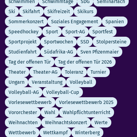
schwimmen
Schwimmtage
SDG
Seminarfach
Ski
Skifahrt
Skifreizeit
Skikurs
Sommerkonzert
Soziales Engagement
Spanien
Speedhockey
Sport
Sport-AG
Sportfest
Sportprojekt
Sportwochen
SSD
Stolpersteine
Studienfahrt
Südafrika-AG
Sven Pfizenmaier
Tag der offenen Tür
Tag der offenen Tür 2026
Theater
Theater-AG
Toleranz
Turnier
Ungarn
Veranstaltung
Volleyball
Volleyball-AG
Volleyball-Cup
Vorlesewettbewerb
Vorlesewettbewerb 2025
Vororchester
Wahl
Wahlpflichtunterricht
Weihnachten
Weihnachtskonzert
Werte
Wettbewerb
Wettkampf
Winterberg