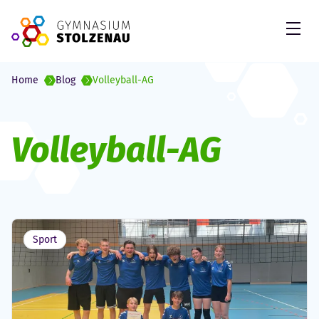
Skip to Content
Open
Home
Blog
Volleyball-AG
Schlagwort:
Volleyball-AG
Sport