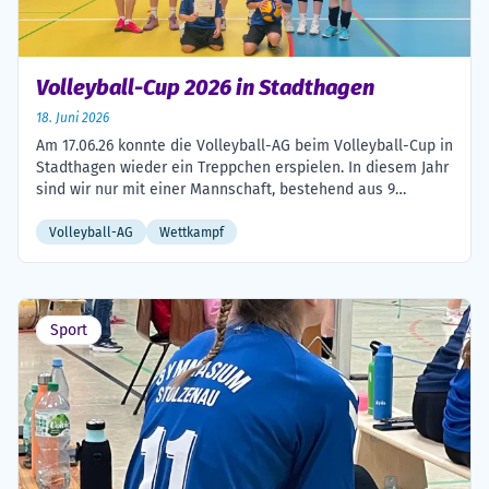
Volleyball-Cup 2026 in Stadthagen
18. Juni 2026
Am 17.06.26 konnte die Volleyball-AG beim Volleyball-Cup in
Stadthagen wieder ein Treppchen erspielen. In diesem Jahr
sind wir nur mit einer Mannschaft, bestehend aus 9
Spielerinnen und Spielern der Klassenstufen 6 bis 10
angereist und haben erfolgreich den dritten Platz holen
Volleyball-AG
Wettkampf
können. Im Spiel um Platz drei hat das Team den
Abiturjahrgang 13 des RGS […]
Sport