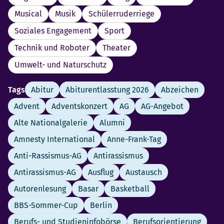
Musical
Musik
Schülerruderriege
Soziales Engagement
Sport
Technik und Roboter
Theater
Umwelt- und Naturschutz
Tags
Abitur
Abiturentlasstung 2026
Abzeichen
Advent
Adventskonzert
AG
AG-Angebot
Alte Nationalgalerie
Alumni
Amnesty International
Anne-Frank-Tag
Anti-Rassismus-AG
Antirassismus
Antirassismus-AG
Ausflug
Austausch
Autorenlesung
Basar
Basketball
BBS-Sommer-Cup
Berlin
Berufs- und Studieninfobörse
Berufsorientierung